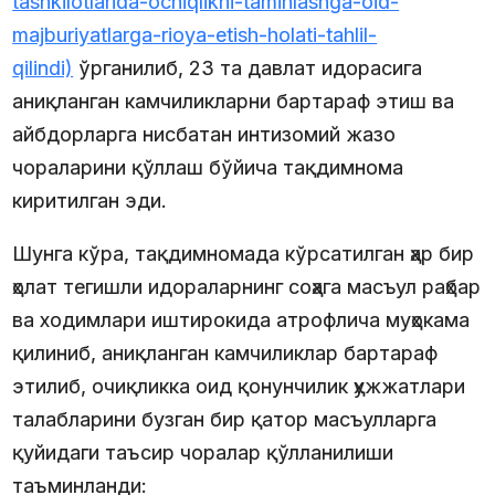
tashkilotlarida-ochiqlikni-taminlashga-oid-
majburiyatlarga-rioya-etish-holati-tahlil-
qilindi)
ўрганилиб, 23 та давлат идорасига
аниқланган камчиликларни бартараф этиш ва
айбдорларга нисбатан интизомий жазо
чораларини қўллаш бўйича тақдимнома
киритилган эди.
Шунга кўра, тақдимномада кўрсатилган ҳар бир
ҳолат тегишли идораларнинг соҳага масъул раҳбар
ва ходимлари иштирокида атрофлича муҳокама
қилиниб, аниқланган камчиликлар бартараф
этилиб, очиқликка оид қонунчилик ҳужжатлари
талабларини бузган бир қатор масъулларга
қуйидаги таъсир чоралар қўлланилиши
таъминланди: