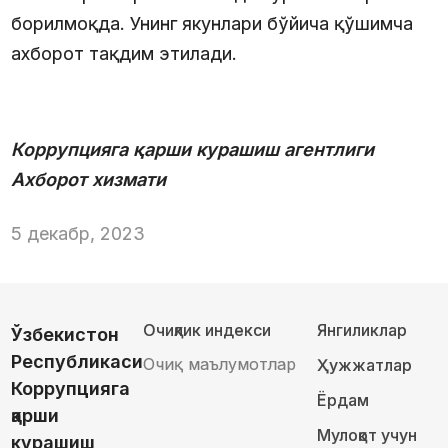
борилмоқда. Унинг якунлари бўйича қўшимча
ахборот тақдим этилади.
Коррупцияга қарши курашиш агентлиги
Ахборот хизмати
5 декабр, 2023
Очиқлик индекси
Янгиликлар
Ўзбекистон
Республикаси
Очиқ маълумотлар
Ҳужжатлар
Коррупцияга
Ёрдам
қарши
Мулоқот учун
курашиш