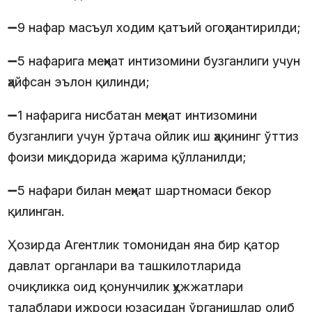
➖9 нафар масъул ходим қатъий огоҳлантирилди;
➖5 нафарига меҳнат интизомини бузганлиги учун
ҳайфсан эълон қилинди;
➖1 нафарига нисбатан меҳнат интизомини
бузганлиги учун ўртача ойлик иш ҳақининг ўттиз
фоизи миқдорида жарима қўлланилди;
➖5 нафари билан меҳнат шартномаси бекор
қилинган.
Ҳозирда Агентлик томонидан яна бир қатор
давлат органлари ва ташкилотларида
очиқликка оид қонунчилик ҳужжатлари
талаблари ижроси юзасидан ўрганишлар олиб