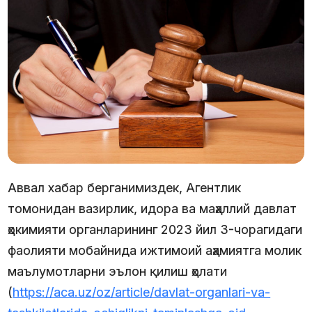
Аввал хабар берганимиздек, Агентлик
томонидан вазирлик, идора ва маҳаллий давлат
ҳокимияти органларининг 2023 йил 3-чорагидаги
фаолияти мобайнида ижтимоий аҳамиятга молик
маълумотларни эълон қилиш ҳолати
(
https://aca.uz/oz/article/davlat-organlari-va-