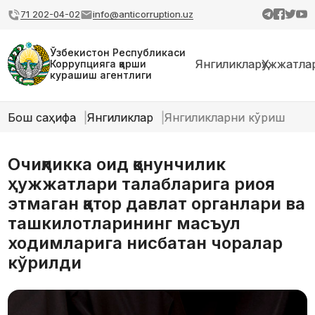
71 202-04-02
info@anticorruption.uz
Ўзбекистон Республикаси
Янгиликлар
Ҳужжатла
Коррупцияга қарши
курашиш агентлиги
Бош саҳифа
Янгиликлар
Янгиликларни кўриш
Очиқликка оид қонунчилик
ҳужжатлари талабларига риоя
этмаган қатор давлат органлари ва
ташкилотларининг масъул
ходимларига нисбатан чоралар
кўрилди