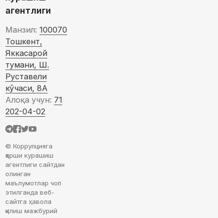
агентлиги
Манзил:
100070
Тошкент,
Яккасарой
тумани, Ш.
Руставели
кўчаси, 8А
Алоқа учун:
71
202-04-02
© Коррупцияга
қарши курашиш
агентлиги сайтдан
олинган
маълумотлар чоп
этилганда веб-
сайтга ҳавола
қилиш мажбурий