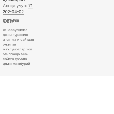
Алоқа учун:
71
202-04-02
© Коррупцияга
қарши курашиш
агентлиги сайтдан
олинган
маълумотлар чоп
этилганда веб-
сайтга ҳавола
қилиш мажбурий