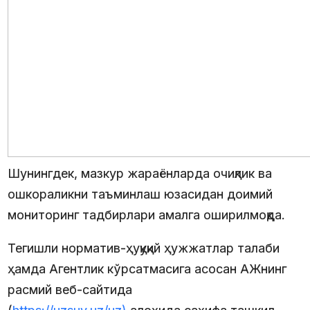
Шунингдек, мазкур жараёнларда очиқлик ва
ошкораликни таъминлаш юзасидан доимий
мониторинг тадбирлари амалга оширилмоқда.
Тегишли норматив-ҳуқуқий ҳужжатлар талаби
ҳамда Агентлик кўрсатмасига асосан АЖнинг
расмий веб-сайтида