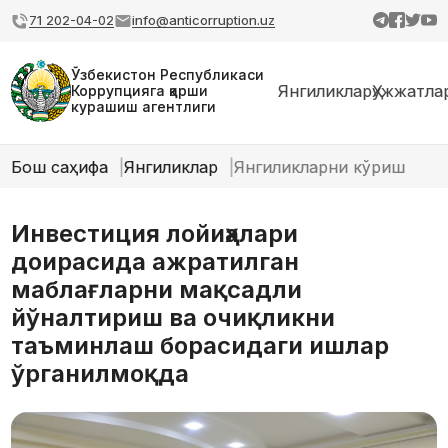
71 202-04-02
info@anticorruption.uz
Ўзбекистон Республикаси
Янгиликлар
Ҳужжатла
Коррупцияга қарши
курашиш агентлиги
Бош саҳифа
Янгиликлар
Янгиликларни кўриш
Инвестиция лойиҳалари
доирасида ажратилган
маблағларни мақсадли
йўналтириш ва очиқликни
таъминлаш борасидаги ишлар
ўрганилмоқда