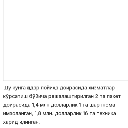
Шу кунга қадар лойиҳа доирасида хизматлар
кўрсатиш бўйича режалаштирилган 2 та пакет
доирасида 1,4 млн долларлик 1 та шартнома
имзоланган, 1,8 млн. долларлик 16 та техника
харид қилинган.