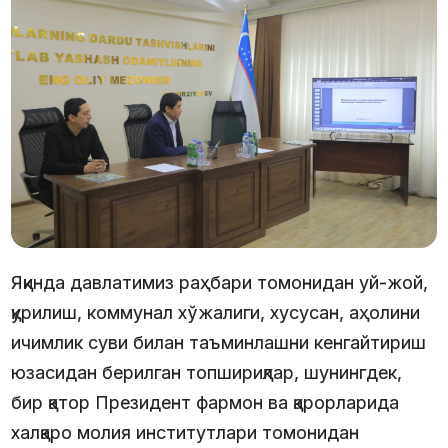
Яқинда давлатимиз раҳбари томонидан уй-жой,
қурилиш, коммунал хўжалиги, хусусан, аҳолини
ичимлик суви билан таъминлашни кенгайтириш
юзасидан берилган топшириқлар, шунингдек,
бир қатор Президент фармон ва қарорларида
халқаро молия институтлари томонидан