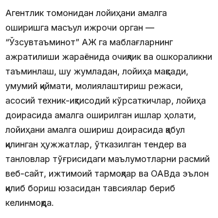
Агентлик томонидан лойиҳани амалга
оширишга масъул ижрочи орган —
“Ўзсувтаъминот” АЖ га маблағларнинг
ажратилиши жараёнида очиқлик ва ошкораликни
таъминлаш, шу жумладан, лойиҳа мақсади,
умумий қиймати, молиялаштириш режаси,
асосий техник-иқтисодий кўрсаткичлар, лойиҳа
доирасида амалга оширилган ишлар ҳолати,
лойиҳани амалга ошириш доирасида қабул
қилинган ҳужжатлар, ўтказилган тендер ва
танловлар тўғрисидаги маълумотларни расмий
веб-сайт, ижтимоий тармоқлар ва ОАВда эълон
қилиб бориш юзасидан тавсиялар бериб
келинмоқда.