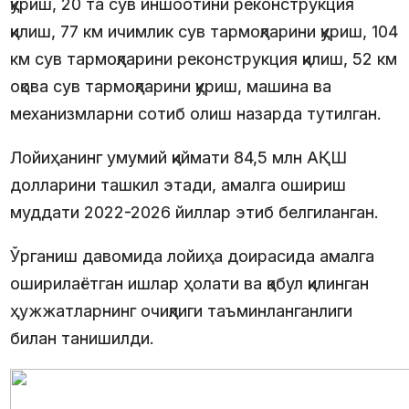
қуриш, 20 та сув иншоотини реконструкция
қилиш, 77 км ичимлик сув тармоқларини қуриш, 104
км сув тармоқларини реконструкция қилиш, 52 км
оқова сув тармоқларини қуриш, машина ва
механизмларни сотиб олиш назарда тутилган.
Лойиҳанинг умумий қиймати 84,5 млн АҚШ
долларини ташкил этади, амалга ошириш
муддати 2022-2026 йиллар этиб белгиланган.
Ўрганиш давомида лойиҳа доирасида амалга
оширилаётган ишлар ҳолати ва қабул қилинган
ҳужжатларнинг очиқлиги таъминланганлиги
билан танишилди.