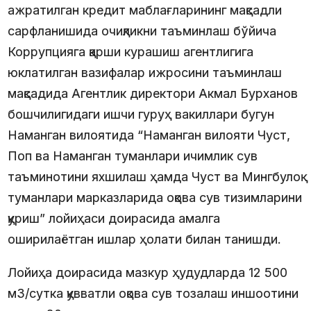
ажратилган кредит маблағларининг мақсадли
сарфланишида очиқликни таъминлаш бўйича
Коррупцияга қарши курашиш агентлигига
юклатилган вазифалар ижросини таъминлаш
мақсадида Агентлик директори Акмал Бурханов
бошчилигидаги ишчи гуруҳ вакиллари бугун
Наманган вилоятида “Наманган вилояти Чуст,
Поп ва Наманган туманлари ичимлик сув
таъминотини яхшилаш ҳамда Чуст ва Мингбулоқ
туманлари марказларида оқова сув тизимларини
қуриш” лойиҳаси доирасида амалга
оширилаётган ишлар ҳолати билан танишди.
Лойиҳа доирасида мазкур ҳудудларда 12 500
м3/сутка қувватли оқова сув тозалаш иншоотини