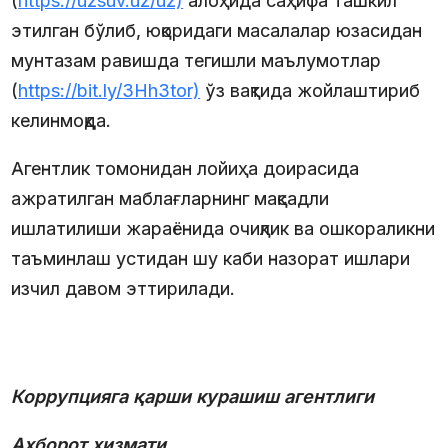
(
https://uzsuv.uz/uz)
алоҳида саҳифа ташкил
этилган бўлиб, юқоридаги масалалар юзасидан
мунтазам равишда тегишли маълумотлар
(
https://bit.ly/3Hh3tor)
ўз вақтида жойлаштириб
келинмоқда.
Агентлик томонидан лойиҳа доирасида
ажратилган маблағларнинг мақсадли
ишлатилиши жараёнида очиқлик ва ошкораликни
таъминлаш устидан шу каби назорат ишлари
изчил давом эттирилади.
Коррупцияга қарши курашиш агентлиги
Ахборот хизмати