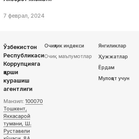
7 феврал, 2024
Очиқлик индекси
Янгиликлар
Ўзбекистон
Республикаси
Очиқ маълумотлар
Ҳужжатлар
Коррупцияга
Ёрдам
қарши
Мулоқот учун
курашиш
агентлиги
Манзил:
100070
Тошкент,
Яккасарой
тумани, Ш.
Руставели
кўчаси, 8А