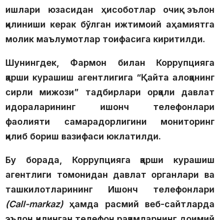
ишлари юзасидан ҳисоботлар очиқ эълон
қилиниши керак бўлган ижтимоий аҳамиятга
молик маълумотлар тоифасига киритилди.
Шунингдек, Фармон билан Коррупцияга
қарши курашиш агентлигига
“Қайта алоқанинг
сирли мижози”
тадбирлари орқали давлат
идораларининг ишонч телефонлари
фаолияти самарадорлигини мониторинг
қилиб бориш вазифаси юклатилди.
Бу борада, Коррупцияга қарши курашиш
агентлиги томонидан давлат органлари ва
ташкилотларининг Ишонч телефонлари
(Call-markaz)
ҳамда расмий веб-сайтларда
эълон қилинган телефон рақамларнинг доимий