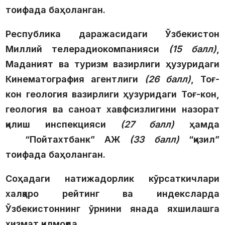
тоифада баҳоланган.
Республика даражасидаги Ўзбекистон
Миллий телерадиокомпанияси
(15 балл)
,
Маданият ва туризм вазирлиги ҳузуридаги
Кинематография агентлиги
(26 балл)
, Тоғ-
кон геология вазирлиги ҳузуридаги Тоғ-кон,
геология ва саноат хавфсизлигини назорат
қилиш инспекцияси
(27 балл)
ҳамда
“Пойтахтбанк” АЖ
(33 балл)
“қизил”
тоифада баҳоланган.
Соҳадаги натижадорлик кўрсаткичлари
халқаро рейтинг ва индексларда
Ўзбекистоннинг ўрнини янада яхшилашга
хизмат қилмоқда.