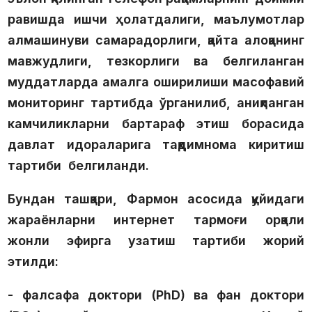
равишда ишчи ҳолатдалиги, маълумотлар
алмашинуви самарадорлиги, қайта алоқанинг
мавжудлиги, тезкорлиги ва белгиланган
муддатларда амалга оширилиши масофавий
мониторинг тартибда ўрганилиб, аниқланган
камчиликларни бартараф этиш борасида
давлат идораларига тақдимнома киритиш
тартиби белгиланди.
Бундан ташқари, Фармон асосида қуйидаги
жараёнларни интернет тармоғи орқали
жонли эфирга узатиш тартиби жорий
этилди:
- фалсафа доктори (PhD) ва фан доктори