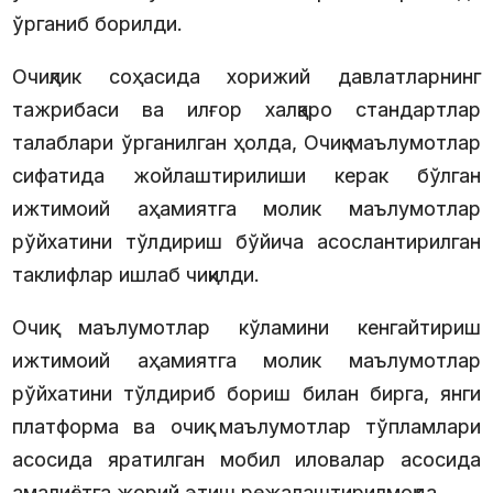
ўрганиб борилди.
Очиқлик соҳасида хорижий давлатларнинг
тажрибаси ва илғор халқаро стандартлар
талаблари ўрганилган ҳолда, Очиқ маълумотлар
сифатида жойлаштирилиши керак бўлган
ижтимоий аҳамиятга молик маълумотлар
рўйхатини тўлдириш бўйича асослантирилган
таклифлар ишлаб чиқилди.
Очиқ маълумотлар кўламини кенгайтириш
ижтимоий аҳамиятга молик маълумотлар
рўйхатини тўлдириб бориш билан бирга, янги
платформа ва очиқ маълумотлар тўпламлари
асосида яратилган мобил иловалар асосида
амалиётга жорий этиш режалаштирилмоқда.