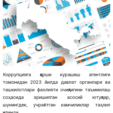
Коррупцияга қарши курашиш агентлиги
томонидан 2023 йилда давлат органлари ва
ташкилотлари фаолияти очиқлигини таъминлаш
соҳасида эришилган асосий ютуқлар,
шунингдек, учраётган камчиликлар таҳлил
қилинди.