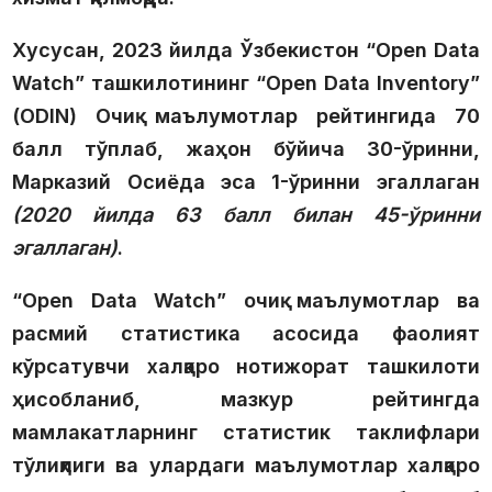
Хусусан, 2023 йилда Ўзбекистон “Open Data
Watch” ташкилотининг “Open Data Inventory”
(ODIN) Очиқ маълумотлар рейтингида 70
балл тўплаб, жаҳон бўйича 30-ўринни,
Марказий Осиёда эса 1-ўринни эгаллаган
(2020 йилда 63 балл билан 45-ўринни
эгаллаган)
.
“Open Data Watch” очиқ маълумотлар ва
расмий статистика асосида фаолият
кўрсатувчи халқаро нотижорат ташкилоти
ҳисобланиб, мазкур рейтингда
мамлакатларнинг статистик таклифлари
тўлиқлиги ва улардаги маълумотлар халқаро