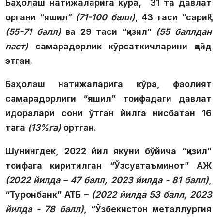
Баҳолаш натижаларига кўра,
31 та
давлат
органи “яшил”
(71-100 балл)
,
43 таси
“сариқ”
(55-71 балл)
ва
29 таси
“қизил”
(55 баллдан
паст)
самарадорлик кўрсаткичларини қайд
этган.
Баҳолаш натижаларига кўра, фаолият
самарадорлиги “яшил” тоифадаги давлат
идоралари сони ўтган йилга нисбатан
16
тага
(13%га)
ортган.
Шунингдек, 2022 йил якуни бўйича “қизил”
тоифага киритилган “Ўзсувтаъминот” АЖ
(2022 йилда – 47 балл, 2023 йилда -
81 балл
)
,
“Туронбанк” АТБ –
(2022 йилда 53 балл, 2023
йилда -
78 балл
)
, “Ўзбекистон металлургия