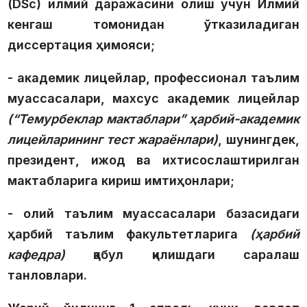
(DSc) илмий даражасини олиш учун Илмий
кенгаш томонидан ўтказиладиган
диссертация ҳимояси;
- академик лицейлар, профессионал таълим
муассасалари, махсус академик лицейлар
(“Темурбеклар мактаблари” ҳарбий-академик
лицейларининг тест жараёнлари)
, шунингдек,
президент, ижод ва ихтисослаштирилган
мактабларига кириш имтиҳонлари;
- олий таълим муассасалари базасидаги
ҳарбий таълим факультетларига
(ҳарбий
кафедра)
қабул қилишдаги саралаш
танловлари.