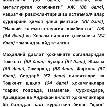
металлургия комбинати” АЖ
(86 балл)
,
Рақобатни ривожлантириш ва истеъмолчилар
ҳуқуқларини ҳимоя қилиш қўмитаси
(86 балл)
,
“Навоий кон-металлургия комбинати” АЖ
(84 балл)
ва Хоразм вилояти ҳокимлиги
(84
балл)
томонидан қайд этилган.
Маҳаллий давлат ҳокимияти органларидан
Тошкент
(69 балл)
, Бухоро
(67 балл)
, Жиззах
(66 балл)
, Самарқанд
(63 балл)
, Фарғона
(57
балл)
, Сирдарё
(57 балл)
вилоятлари ва
Тошкент шаҳар
(64 балл)
ҳокимликлари
“сариқ”
тоифада, Наманган, Сурхондарё,
Қашқадарё ва Андижон вилоят ҳокимликлари
55 баллдан паст кўрсаткич билан
“қизил”