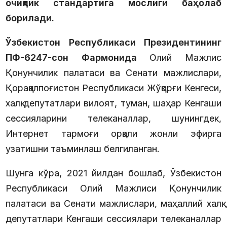
очиқлик стандартига мослиги баҳолаб
борилади.
Ўзбекистон Республикаси Президентининг
ПФ-6247-сон Фармонида
Олий Мажлис
Қонунчилик палатаси ва Сенати мажлислари,
Қорақалпоғистон Республикаси Жўқорғи Кенгеси,
халқ депутатлари вилоят, туман, шаҳар Кенгаши
сессияларини телеканаллар, шунингдек,
Интернет тармоғи орқали жонли эфирга
узатишни таъминлаш белгиланган.
Шунга кўра, 2021 йилдан бошлаб, Ўзбекистон
Республикаси Олий Мажлиси Қонунчилик
палатаси ва Сенати мажлислари, маҳаллий халқ
депутатлари Кенгаши сессиялари телеканаллар