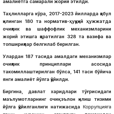
амалиётга самарали жорий этилди.
Таҳлилларга кўра,
2017-2023 йилларда
қабул
қилинган
180 та
норматив-ҳуқуқий ҳужжатда
очиқлик ва шаффофлик механизмларини
жорий этишга қаратилган
328 та
вазифа ва
топшириқлар белгилаб берилган.
Улардан
187 тасида
амалдаги механизмлар
очиқлик принциплари асосида
такомиллаштирилган бўлса,
141 таси
бўйича
янги амалиёт йўлга қўйилди.
Биргина, давлат харидлари тўғрисидаги
маълумотларнинг очиқ эълон қилиш тизими
йўлга қўйилганлиги натижасида
Коррупцияга