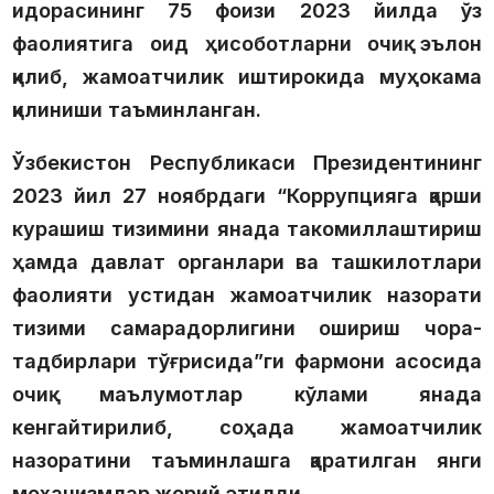
идорасининг 75 фоизи 2023 йилда ўз
фаолиятига оид ҳисоботларни очиқ эълон
қилиб, жамоатчилик иштирокида муҳокама
қилиниши таъминланган.
Ўзбекистон Республикаси Президентининг
2023 йил 27 ноябрдаги
“Коррупцияга қарши
курашиш тизимини янада такомиллаштириш
ҳамда давлат органлари ва ташкилотлари
фаолияти устидан жамоатчилик назорати
тизими самарадорлигини ошириш чора-
тадбирлари тўғрисида”ги фармони асосида
очиқ маълумотлар кўлами янада
кенгайтирилиб, соҳада жамоатчилик
назоратини таъминлашга қаратилган янги
механизмлар жорий этилди.