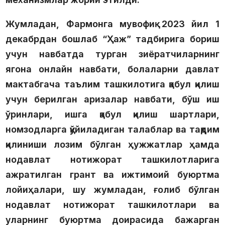
Жумладан, Фармонга мувофиқ
2023 йил 1
декабрдан
бошлаб “Ҳаж” тадбирига бориш
учун навбатда турган зиёратчиларнинг
ягона онлайн навбати, болаларни давлат
мактабгача таълим ташкилотига қабул қилиш
учун берилган аризалар навбати, бўш иш
ўринлари, ишга қабул қилиш шартлари,
номзодларга қўйиладиган талаблар ва тақдим
қилиниши лозим бўлган ҳужжатлар ҳамда
нодавлат нотижорат ташкилотларига
ажратилган грант ва ижтимоий буюртма
лойиҳалари, шу жумладан, ғолиб бўлган
нодавлат нотижорат ташкилотлари ва
уларнинг буюртма доирасида бажарган