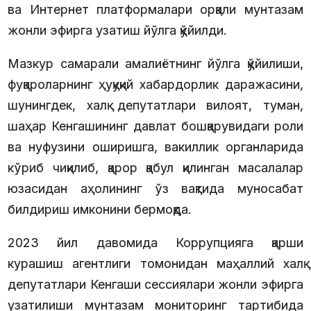
ва Интернет платформалари орқали мунтазам
жонли эфирга узатиш йўлга қўйилди.
Мазкур самарали амалиётнинг йўлга қўйилиши,
фуқароларнинг ҳуқуқий хабардорлик даражасини,
шунингдек, халқ депутатлари вилоят, туман,
шаҳар Кенгашининг давлат бошқарувидаги роли
ва нуфузини оширишга, вакиллик органларида
кўриб чиқилиб, қарор қабул қилинган масалалар
юзасидан аҳолининг ўз вақтида муносабат
билдириш имконини бермоқда.
2023 йил давомида Коррупцияга қарши
курашиш агентлиги томонидан маҳаллий халқ
депутатлари Кенгаши сессиялари жонли эфирга
узатилиши мунтазам мониторинг тартибида