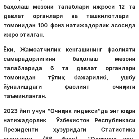
баҳолаш мезони талаблари ижроси
12 та
давлат органлари ва ташкилотлари
томонидан
100 фоиз натижадорлик асосида
ижро этилган.
Ёки, Жамоатчилик кенгашининг фаолияти
самарадорлигини баҳолаш мезони
талабларида
6 та
давлат органлари
томонидан тўлиқ бажарилиб, ушбу
йўналишдаги фаолият очиқлиги
таъминланган.
2023 йил учун “Очиқлик индекси”да
энг юқори
натижадорлик Ўзбекистон Республикаси
Президенти ҳузуридаги Статистика
агентлиги
(88 балл)
, “Олмалиқ кон-