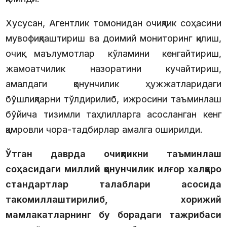
Хусусан, Агентлик томонидан очиқлик соҳасини
мувофиқлаштириш ва доимий мониторинг қилиш,
очиқ маълумотлар кўламини кенгайтириш,
жамоатчилик назоратини кучайтириш,
амалдаги қонунчилик ҳужжатларидаги
бўшлиқларни тўлдирилиб, ижросини таъминлаш
бўйича тизимли таҳлилларга асосланган кенг
қамровли чора-тадбирлар амалга оширилди.
Ўтган даврда очиқликни таъминлаш
соҳасидаги миллий қонунчилик илғор халқаро
стандартлар талаблари асосида
такомиллаштирилиб, хорижий
мамлакатларнинг бу борадаги тажрибаси