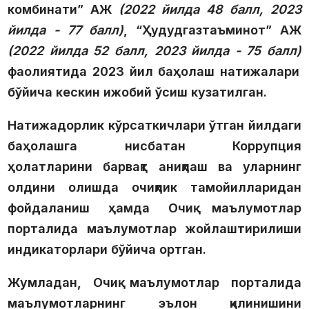
комбинати” АЖ
(2022 йилда 48 балл, 2023
йилда -
77 балл
)
, “Ҳудудгазтаъминот” АЖ
(2022 йилда 52 балл, 2023 йилда -
75 балл
)
фаолиятида 2023 йил баҳолаш натижалари
бўйича кескин ижобий ўсиш кузатилган.
Натижадорлик кўрсаткичлари ўтган йилдаги
баҳолашга нисбатан
Коррупция
ҳолатларини барвақт аниқлаш ва уларнинг
олдини олишда очиқлик тамойилларидан
фойдаланиш
ҳамда
Очиқ маълумотлар
порталида маълумотлар жойлаштирилиши
индикаторлари бўйича ортган.
Жумладан, Очиқ маълумотлар порталида
маълумотларнинг эълон қилинишини