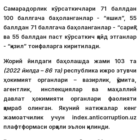
Самарадорлик кўрсаткичлари 71 баллдан
100 баллгача баҳоланганлар - “яшил”, 55
баллдан 71 баллгача баҳоланганлар - “сариқ”
ва 55 баллдан паст кўрсаткич қайд этганлар
- “қизил” тоифаларга киритилади.
Жорий йилдаги баҳолашда жами 103 та
(2022 йилда – 86 та)
республика ижро этувчи
ҳокимият органлари – вазирлик, қўмита,
агентлик, инспекциялар ва маҳаллий
давлат ҳокимияти органлари фаолияти
қамраб олинган. Якуний натижалар кенг
жамоатчилик учун index.anticorruption.uz
плафтформаси орқали эълон қилинди.