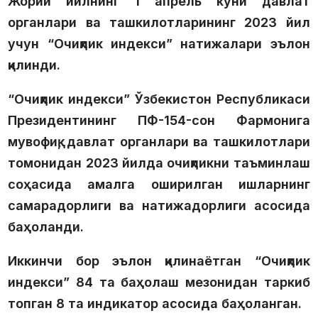
Жорий йилнинг 1 апрель куни давлат
органлари ва ташкилотларининг 2023 йил
учун “Очиқлик индекси” натижалари эълон
қилинди.
“Очиқлик индекси” Ўзбекистон Республикаси
Президентининг ПФ-154-сон Фармонига
мувофиқ, давлат органлари ва ташкилотлари
томонидан 2023 йилда очиқликни таъминлаш
соҳасида амалга оширилган ишларнинг
самарадорлиги ва натижадорлиги асосида
баҳоланди.
Иккинчи бор эълон қилинаётган “Очиқлик
индекси” 84 та баҳолаш мезонидан таркиб
топган 8 та индикатор асосида баҳоланган.