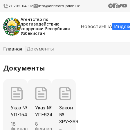
71 202-04-02
info@anticorruption.uz
Агентство по
противодействию
Новости
НПА
Индек
коррупции Республики
Узбекистан
Главная
Документы
Документы
Указ №
Указ №
Закон
УП-154
УП-6247
№
ЗРУ-369
18
8
февраля,
февраля,