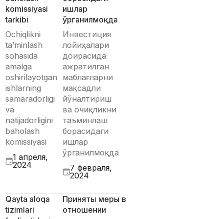
komissiyasi
ишлар
tarkibi
ўрганилмоқда
Ochiqlikni
Инвестиция
ta’minlash
лойиҳалари
sohasida
доирасида
amalga
ажратилган
oshirilayotgan
маблағларни
ishlarning
мақсадли
samaradorligi
йўналтириш
va
ва очиқликни
natijadorligini
таъминлаш
baholash
борасидаги
komissiyasi
ишлар
ўрганилмоқда
1 апреля,
2024
7 февраля,
2024
Qayta aloqa
Приняты меры в
tizimlari
отношении