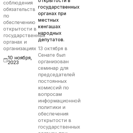
открытости в
соблюдения
государственных
обязательств
органах при
по
местных
обеспечению
кенгашах
открытости в
народных
государственных
депутатов.
органах и
организациях
13 октября в
Сенате был
10 ноября,
организован
2023
семинар для
председателей
постоянных
комиссий по
вопросам
информационной
политики и
обеспечения
открытости в
государственных