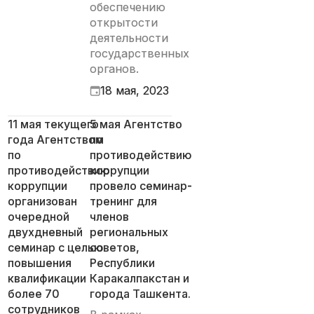
обеспечению
открытости
деятельности
государственных
органов.
18 мая, 2023
11 мая текущего
5 мая Агентство
года Агентством
по
по
противодействию
противодействию
коррупции
коррупции
провело семинар-
организован
тренинг для
очередной
членов
двухдневный
региональных
семинар с целью
советов,
повышения
Республики
квалификации
Каракалпакстан и
более 70
города Ташкента.
сотрудников