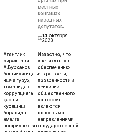
органах при
местных
кенгашах
народных
депутатов.
14 октября,
2023
Агентлик
Известно, что
директори
институты по
А.Бурханов
обеспечению
бошчилигидаги
открытости,
ишчи гуруҳ
прозрачности и
томонидан
усилению
коррупцияга
общественного
қарши
контроля
курашиш
являются
борасида
основными
амалга
направлениями
оширилаётган
государственной