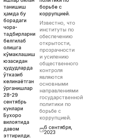
ишлар билан
политики по
танишиш
борьбе с
ҳамда бу
коррупцией.
борадаги
Известно, что
чора-
институты по
тадбирларни
обеспечению
белгилаб
открытости,
олишга
прозрачности
кўмаклашиш
и усилению
юзасидан
общественного
ҳудудларда
контроля
ўтказиб
являются
келинаётган
основными
ўрганишлар
направлениями
28-29
государственной
сентябрь
политики по
кунлари
борьбе с
Бухоро
коррупцией.
вилоятида
6 сентября,
давом
2023
эттирилди.