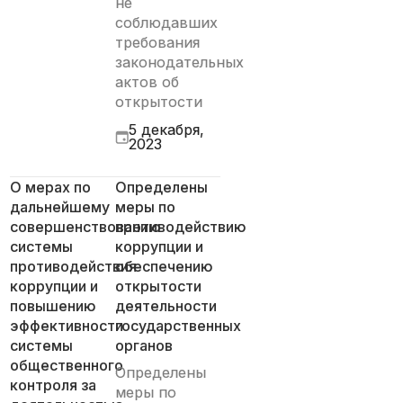
не
соблюдавших
требования
законодательных
актов об
открытости
5 декабря,
2023
О мерах по
Определены
дальнейшему
меры по
совершенствованию
противодействию
системы
коррупции и
противодействия
обеспечению
коррупции и
открытости
повышению
деятельности
эффективности
государственных
системы
органов
общественного
Определены
контроля за
меры по