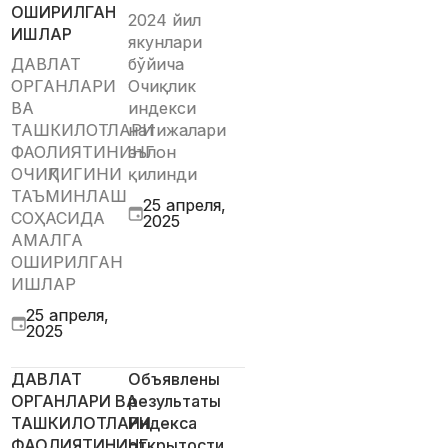
ОШИРИЛГАН
2024 йил
ИШЛАР
якунлари
ДАВЛАТ
бўйича
ОРГАНЛАРИ
Очиқлик
ВА
индекси
ТАШКИЛОТЛАРИ
натижалари
ФАОЛИЯТИНИНГ
эълон
ОЧИҚЛИГИНИ
қилинди
ТАЪМИНЛАШ
25 апреля,
СОҲАСИДА
2025
АМАЛГА
ОШИРИЛГАН
ИШЛАР
25 апреля,
2025
ДАВЛАТ
Объявлены
ОРГАНЛАРИ ВА
результаты
ТАШКИЛОТЛАРИ
Индекса
ФАОЛИЯТИНИНГ
открытости