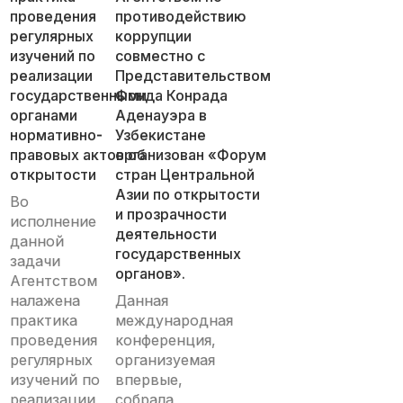
проведения
противодействию
регулярных
коррупции
изучений по
совместно с
реализации
Представительством
государственными
Фонда Конрада
органами
Аденауэра в
нормативно-
Узбекистане
правовых актов об
организован «Форум
открытости
стран Центральной
Азии по открытости
Во
и прозрачности
исполнение
деятельности
данной
государственных
задачи
органов».
Агентством
налажена
Данная
практика
международная
проведения
конференция,
регулярных
организуемая
изучений по
впервые,
реализации
собрала