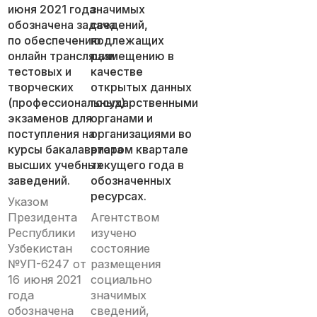
июня 2021 года
значимых
обозначена задача
сведений,
по обеспечению ​​
подлежащих
онлайн трансляции
размещению в
тестовых и
качестве
творческих
открытых данных
(профессиональных)
государственными
экзаменов для
органами и
поступления на
организациями во
курсы бакалавриата
втором квартале
высших учебных
текущего года в
заведений.
обозначенных
ресурсах.
Указом
Президента
Агентством
Республики
изучено
Узбекистан
состояние
№УП-6247 от
размещения
16 июня 2021
социально
года
значимых
обозначена
сведений,