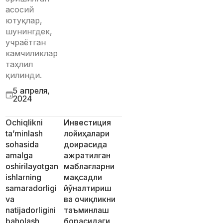
асосий
ютуқлар,
шунингдек,
учраётган
камчиликлар
таҳлил
қилинди.
5 апреля,
2024
Ochiqlikni
Инвестиция
ta’minlash
лойиҳалари
sohasida
доирасида
amalga
ажратилган
oshirilayotgan
маблағларни
ishlarning
мақсадли
samaradorligi
йўналтириш
va
ва очиқликни
natijadorligini
таъминлаш
baholash
борасидаги