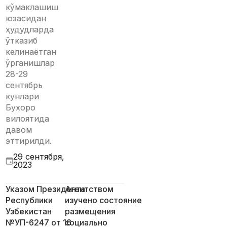
кўмаклашиш
юзасидан
ҳудудларда
ўтказиб
келинаётган
ўрганишлар
28-29
сентябрь
кунлари
Бухоро
вилоятида
давом
эттирилди.
29 сентября,
2023
Указом Президента
Агентством
Республики
изучено состояние
Узбекистан
размещения
№УП-6247 от 16
социально