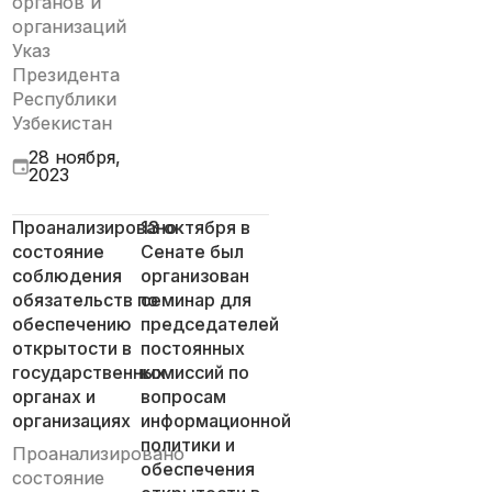
органов и
организаций
Указ
Президента
Республики
Узбекистан
28 ноября,
2023
Проанализировано
13 октября в
состояние
Сенате был
соблюдения
организован
обязательств по
семинар для
обеспечению
председателей
открытости в
постоянных
государственных
комиссий по
органах и
вопросам
организациях
информационной
политики и
Проанализировано
обеспечения
состояние