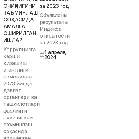
ОЧИҚЛИГИНИ
за 2023 год
ТАЪМИНЛАШ
Объявлены
СОҲАСИДА
результаты
АМАЛГА
Индекса
ОШИРИЛГАН
открытости
ИШЛАР
за 2023 год
Коррупцияга
1 апреля,
қарши
2024
курашиш
агентлиги
томонидан
2023 йилда
давлат
органлари ва
ташкилотлари
фаолияти
очиқлигини
таъминлаш
соҳасида
эришилган