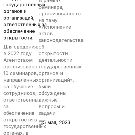
В рамках
государственных
семинара,
органов и
организованного
организаций,
на тему
ответственных за
«Исполнение
обеспечение
актов
открытости.
законодательства
Для сведения:
об
в 2022 году
открытости
Агентством
деятельности
организовано
государственных
10 семинаров,
органов и
направленных
организаций»,
на обучение
были
сотрудников,
обсуждены
ответственных
важные
за
вопросы и
обеспечение
задачи.
открытости в
5 мая, 2023
государственных
органах, в