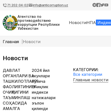
71 202-04-02
info@anticorruption.uz
Агентство по
противодействию
Новости
НПА
Индек
коррупции Республики
Узбекистан
Главная
Новости
Новости
КАТЕГОРИИ:
ДАВЛАТ
2024 йил
Все категории
ОРГАНЛАРИ ВА
якунлари
Главные новости
ТАШКИЛОТЛАРИ
бўйича
ФАОЛИЯТИНИНГ
Очиқлик
ОЧИҚЛИГИНИ
индекси
ТАЪМИНЛАШ
натижалари
СОҲАСИДА
эълон
АМАЛГА
қилинди