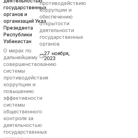
деятельностью
противодействию
государственных
коррупции и
органов и
обеспечению
организаций Указ
открытости
Президента
деятельности
Республики
государственных
Узбекистан
органов
О мерах по
27 ноября,
дальнейшему
2023
совершенствованию
системы
противодействия
коррупции и
повышению
эффективности
системы
общественного
контроля за
деятельностью
государственных