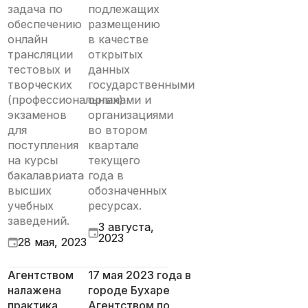
задача по
подлежащих
обеспечению ​​
размещению
онлайн
в качестве
трансляции
открытых
тестовых и
данных
творческих
государственными
(профессиональных)
органами и
экзаменов
организациями
для
во втором
поступления
квартале
на курсы
текущего
бакалавриата
года в
высших
обозначенных
учебных
ресурсах.
заведений.
3 августа,
2023
28 мая, 2023
Агентством
17 мая 2023 года в
налажена
городе Бухаре
практика
Агентством по