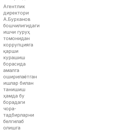
Агентлик
директори
А.Бурханов
бошчилигидаги
ишчи гуруҳ
томонидан
коррупцияга
қарши
курашиш
борасида
амалга
оширилаётган
ишлар билан
танишиш
ҳамда бу
борадаги
чора-
тадбирларни
белгилаб
олишга