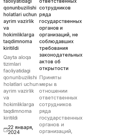
faoliyatidagi
ответственных
qonunbuzilishi
сотрудников
holatlari uchun
ряда
ayrim vazirlik
государственных
va
органов и
hokimliklarga
организаций, не
taqdimnoma
соблюдавших
kiritildi
требования
законодательных
Qayta aloqa
актов об
tizimlari
открытости
faoliyatidagi
qonunbuzilishi
Приняты
holatlari uchun
меры в
ayrim vazirlik
отношении
va
ответственных
hokimliklarga
сотрудников
taqdimnoma
ряда
kiritildi
государственных
органов и
22 января,
организаций,
2024